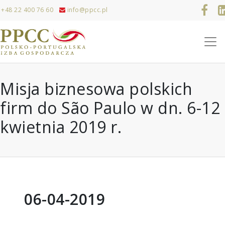
+48 22 400 76 60
info@ppcc.pl
Misja biznesowa polskich
firm do São Paulo w dn. 6-12
kwietnia 2019 r.
06-04-2019