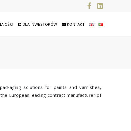
LNOŚCI
DLA INWESTORÓW
KONTAKT
packaging solutions for paints and varnishes,
also the European leading contract manufacturer of