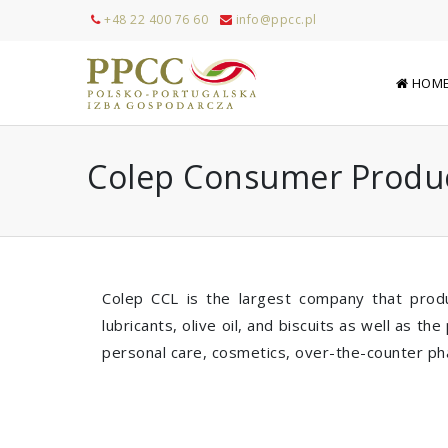
+48 22 400 76 60
info@ppcc.pl
HOM
Colep Consumer Product
Colep CCL is the largest company that produc
lubricants, olive oil, and biscuits as well as th
personal care, cosmetics, over-the-counter ph