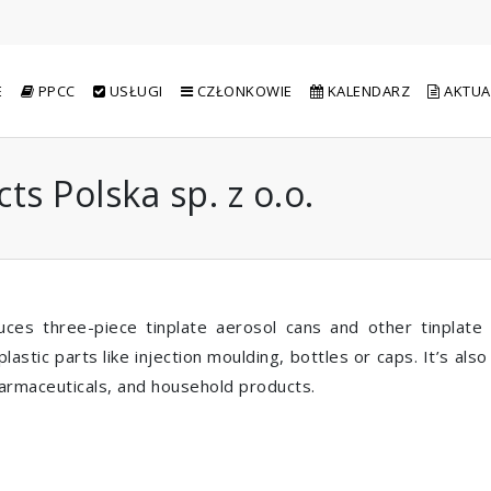
E
PPCC
USŁUGI
CZŁONKOWIE
KALENDARZ
AKTUA
s Polska sp. z o.o.
es three-piece tinplate aerosol cans and other tinplate 
e plastic parts like injection moulding, bottles or caps. It’s 
armaceuticals, and household products.