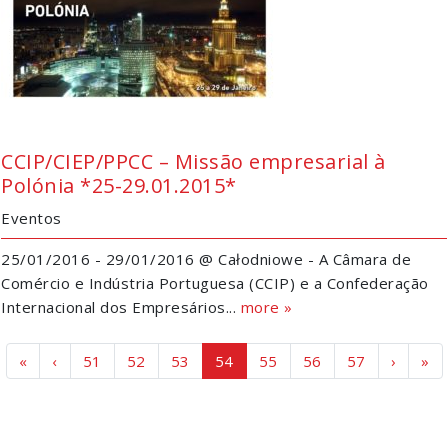
CCIP/CIEP/PPCC – Missão empresarial à
Polónia *25-29.01.2015*
Eventos
25/01/2016 - 29/01/2016 @ Całodniowe - A Câmara de
Comércio e Indústria Portuguesa (CCIP) e a Confederação
Internacional dos Empresários...
more »
Page navigation
Page
Page
Page
Current Page
Page
Page
Page
«
‹
51
52
53
54
55
56
57
›
»