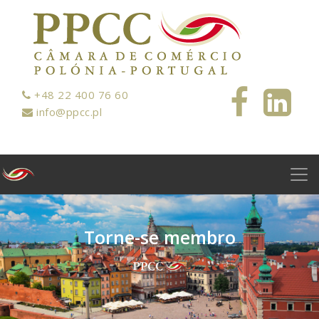
+48 22 400 76 60
info@ppcc.pl
T
o
r
n
e
-
s
e
m
e
m
b
r
o