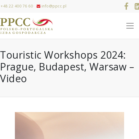
+48 22 400 76 60
info@ppcc.pl
Touristic Workshops 2024:
Prague, Budapest, Warsaw –
Video
Odtwarzacz
video